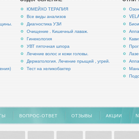
ЮМЕЙХО ТЕРАПИЯ
Озон
Все виды анализов
VELA
рщины.
Диагностика УЗИ
Био
Очищение . Кишечный лаваж.
Апп
Гинекология
Кави
УВТ пяточная шпора
Про
Лечение волос и кожи головы.
Лазе
Дерматология. Лечение прыщей , угрей.
Аппа
ения)
Тест на хеликобактер
Мани
Подо
ТЫ
ВОПРОС-ОТВЕТ
ОТЗЫВЫ
АКЦИИ