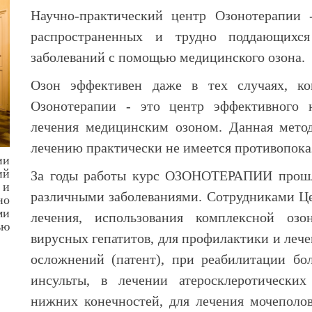
Научно-практический центр Озонотерапии 
распространенных и трудно поддающихс
заболеваний с помощью медицинского озона.
Озон эффективен даже в тех случаях, к
Озонотерапии - это центр эффективного н
лечения медицинским озоном. Данная мето
лечению практически не имеется противопока
ии
ий
За годы работы курс ОЗОНОТЕРАПИИ прошл
 и
различными заболеваниями. Сотрудниками Ц
но
ми
лечения, использования комплексной озо
ью
вирусных гепатитов, для профилактики и лече
осложнений (патент), при реабилитации бо
инсульты, в лечении атеросклеротически
нижних конечностей, для лечения мочепол