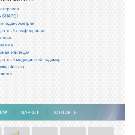
отерапия
 SHAPE II
импедансометрия
аратный лимфодренаж
тация
грамма
рная эпиляция
ратный медицинский педикюр
кюр Jessica
логия
NEW
МАРКЕТ
КОНТАКТЫ