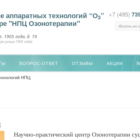
+7 (495)
е аппаратных технологий “О
”
73
3
уре "НПЦ Озонотерапии"
л. 1905 года, д. 19
ро улица 1905 года)
ТЫ
ВОПРОС-ОТВЕТ
ОТЗЫВЫ
АКЦИИ
ехнологий НПЦ
Ц
Научно-практический центр Озонотерапии суще